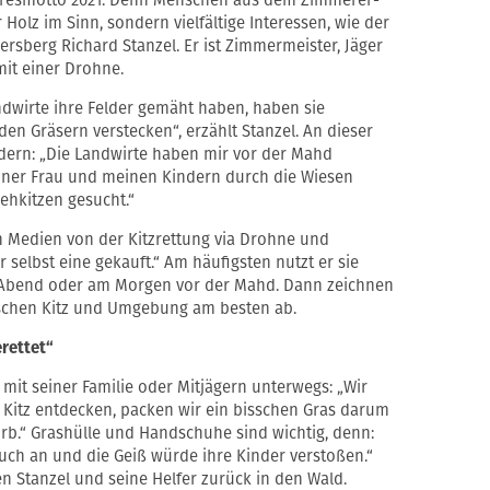
ahresmotto 2021. Denn Menschen aus dem Zimmerer-
olz im Sinn, sondern vielfältige Interessen, wie der
sberg Richard Stanzel. Er ist Zimmermeister, Jäger
 mit einer Drohne.
dwirte ihre Felder gemäht haben, haben sie
 den Gräsern verstecken“, erzählt Stanzel. An dieser
ndern: „Die Landwirte haben mir vor der Mahd
einer Frau und meinen Kindern durch die Wiesen
ehkitzen gesucht.“
en Medien von der Kitzrettung via Drohne und
selbst eine gekauft.“ Am häufigsten nutzt er sie
 Abend oder am Morgen vor der Mahd. Dann zeichnen
ischen Kitz und Umgebung am besten ab.
rettet“
n mit seiner Familie oder Mitjägern unterwegs: „Wir
Kitz entdecken, packen wir ein bisschen Gras darum
rb.“ Grashülle und Handschuhe sind wichtig, denn:
ch an und die Geiß würde ihre Kinder verstoßen.“
n Stanzel und seine Helfer zurück in den Wald.