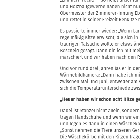
„zimmern rockt!“ – so heißt unser J
und Holzbaugewerbe haben nicht nur H
Obermeister der Zimmerer-Innung Eber
und rettet in seiner Freizeit Rehkitze
Es passierte immer wieder: „Wenn Lan
regelmäßig Kitze erwischt, die sich in
traurigen Tatsache wollte er etwas ä
Bescheid gesagt. Dann bin ich mit m
marschiert und wir haben nach den R
Und vor rund drei Jahren las er in d
Wärmebildkamera: „Dann habe ich mir 
zwischen Mai und Juni, entweder am
sich die Temperaturunterschiede zw
„Heuer haben wir schon acht Kitze ge
Dabei ist Stanzel nicht allein, sonder
tragen Handschuhe und wenn wir ein 
und legen es dann in einen Wäscheko
„Sonst nehmen die Tiere unseren Geru
Die Wäschekörbe mit den Kitzen trage