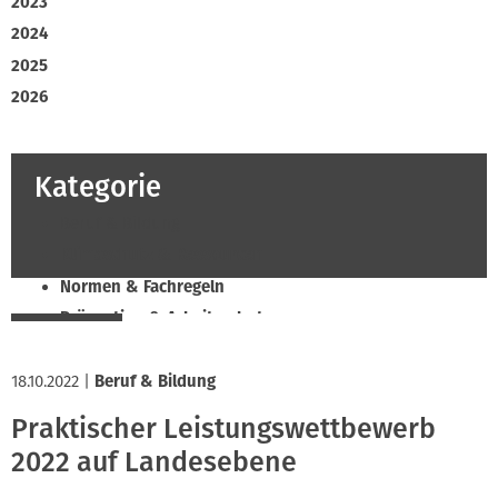
2023
2024
2025
2026
Kategorie
Beruf & Bildung
Klimaschutz & Ressourcen
Normen & Fachregeln
Prävention & Arbeitsschutz
Recht & Wirtschaft
18.10.2022
Soziales & Tarifpolitik
|
Beruf & Bildung
Verband & Innungen
Praktischer Leistungswettbewerb
Innung
2022 auf Landesebene