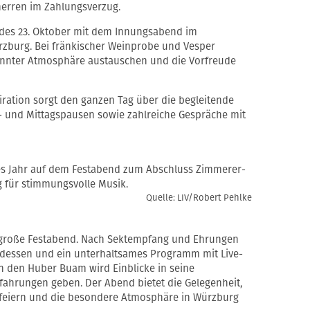
erren im Zahlungsverzug.
d des 23. Oktober mit dem Innungsabend im
ürzburg. Bei fränkischer Weinprobe und Vesper
annter Atmosphäre austauschen und die Vorfreude
ration sorgt den ganzen Tag über die begleitende
e- und Mittagspausen sowie zahlreiche Gespräche mit
nes Jahr auf dem Festabend zum Abschluss Zimmerer-
 für stimmungsvolle Musik.
Quelle: LIV/Robert Pehlke
 große Festabend. Nach Sektempfang und Ehrungen
endessen und ein unterhaltsames Programm mit Live-
n den Huber Buam wird Einblicke in seine
fahrungen geben. Der Abend bietet die Gelegenheit,
 feiern und die besondere Atmosphäre in Würzburg