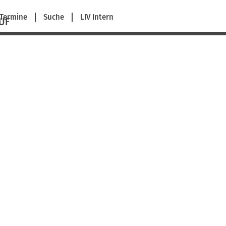
Termine
Suche
LIV Intern
UF