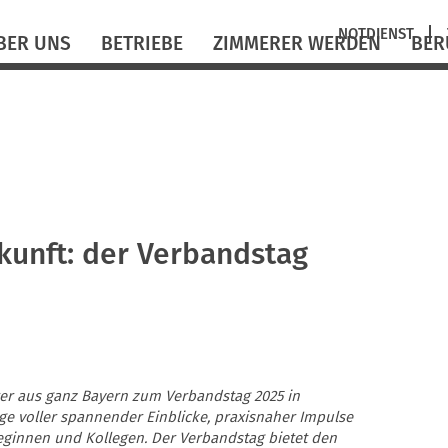
Navigation
NOTDIENST
BER UNS
BETRIEBE
ZIMMERER WERDEN
BER
überspringen
kunft: der Verbandstag
rer aus ganz Bayern zum Verbandstag 2025 in
age voller spannender Einblicke, praxisnaher Impulse
eginnen und Kollegen. Der Verbandstag bietet den