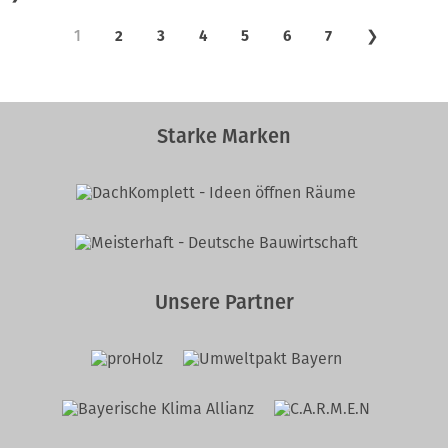
1
2
3
4
5
6
7
❯
Starke Marken
Unsere Partner