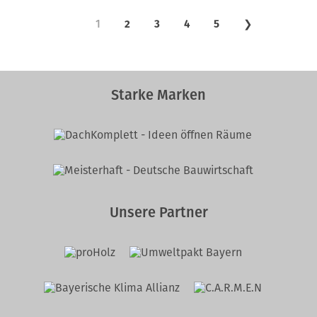
1
2
3
4
5
❯
Starke Marken
Unsere Partner