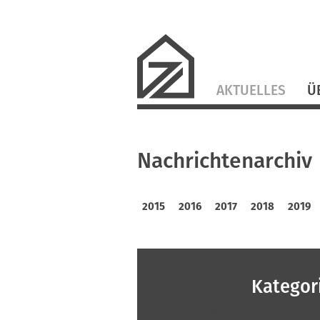
Navigation
AKTUELLES
Ü
überspringen
Nachrichtenarchiv
2015
2016
2017
2018
2019
Kategor
Normen & Fachregeln