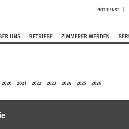
Navigation
NOTDIENST
überspringen
BER UNS
BETRIEBE
ZIMMERER WERDEN
BER
2020
2021
2022
2023
2024
2025
2026
Beruf & Bildung
ie
Klimaschutz & Ressourcen