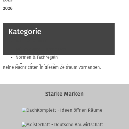
2025
2026
Kategorie
Beruf & Bildung
Klimaschutz & Ressourcen
Normen & Fachregeln
Prävention & Arbeitsschutz
Keine Nachrichten in diesem Zeitraum vorhanden.
Recht & Wirtschaft
Soziales & Tarifpolitik
Verband & Innungen
Starke Marken
Innung